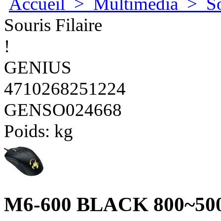
Accueil
>
Multimedia
>
S
Souris Filaire
!
GENIUS
4710268251224
GENSO024668
Poids:
kg
M6-600 BLACK 800~500